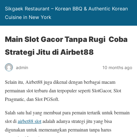
Sikgaek Restaurant – Korean BBQ & Authentic Korean
Cuisine in New York
Main Slot Gacor Tanpa Rugi Coba
Strategi Jitu di Airbet88
admin
10 months ago
Selain itu, Airbet88 juga dikenal dengan berbagai macam
permainan slot terbaru dan terpopuler seperti SlotGacor, Slot
Pragmatic, dan Slot PGSoft.
Salah satu hal yang membuat para pemain tertarik untuk bermain
slot di
airbet88 slot
adalah adanya strategi jitu yang bisa
digunakan untuk memenangkan permainan tanpa harus