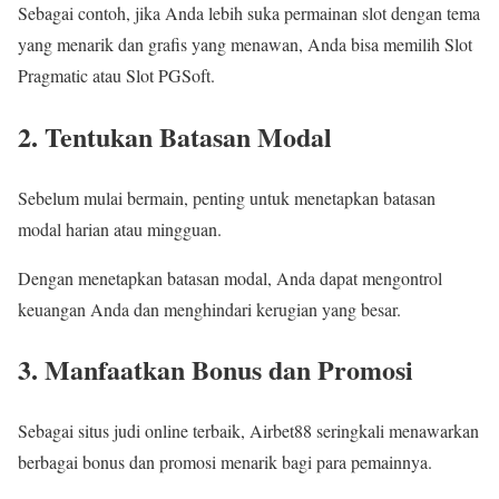
Sebagai contoh, jika Anda lebih suka permainan slot dengan tema
yang menarik dan grafis yang menawan, Anda bisa memilih Slot
Pragmatic atau Slot PGSoft.
2. Tentukan Batasan Modal
Sebelum mulai bermain, penting untuk menetapkan batasan
modal harian atau mingguan.
Dengan menetapkan batasan modal, Anda dapat mengontrol
keuangan Anda dan menghindari kerugian yang besar.
3. Manfaatkan Bonus dan Promosi
Sebagai situs judi online terbaik, Airbet88 seringkali menawarkan
berbagai bonus dan promosi menarik bagi para pemainnya.